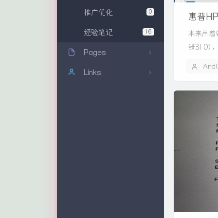
推广优化
0
惠普H
经验笔记
16
本来用着
错3F0）
Pages
And
关于本站
Links
文章归档
耐克森网线
友情链接
康普网线
博客大全
DSX2-8000