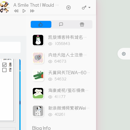
A Smile That I Would Never See Again
- Kitti Kuremanee
1
Ticket (Day Trip)
Chookiat Sakveerakul / August Band
2
A Smile That I Would Never See
P
L
R
Again
Kitti Kuremanee
3
Playground
Kitti Kuremanee
o
a
a
p
t
n
4
Old Chinese Song
Kitti Kuremanee
凯旋博客持有域名出售列表
u
e
d
浏
1056843
5
淤青
刘昊霖
l
s
o
览
次
a
t
m
内地大陆人士注册支付宝HK APP可使用转数快
6
我可以坐你旁边吗
厘小白
数:
r
c
a
浏
64673
7
For You To Be Here
Tom Rosenthal
览
a
o
r
次
r
m
t
天翼网关TEWA-600AGM 破解路由功能及把百兆口改成上网口
8
情人知己
叶蒨文
数:
t
浏
m
i
54632
9
当初就不该学php
黄灰红
览
i
e
c
次
海康威视/萤石摄像头尾线与网线连接线序
c
n
l
数:
浏
l
t
e
41177
览
e
s
s
次
新浪微博频繁被Weico客户端盗发的解决方法
s
数:
浏
40261
览
次
Blog Info
数: