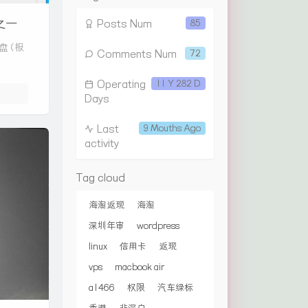
之一
Posts Num
85
盘（报
Comments Num
72
Operating
11 Y 282 D
Days
Last
9 Mouths Ago
activity
Tag cloud
海淘返现
海淘
深圳年审
wordpress
linux
信用卡
返现
vps
macbook air
a1466
权限
汽车绿标
香港
非深户