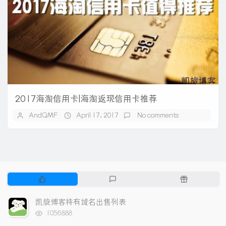
2017海淘信用卡|海淘返现信用卡推荐
AndQMF
April 17, 2017
No comments
P
L
R
o
a
a
p
t
n
凯旋博客持有域名出售列表
u
e
d
浏
1056888
l
s
o
览