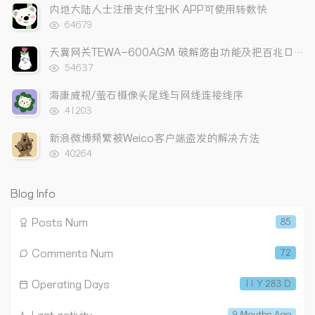
次
a
t
m
内地大陆人士注册支付宝HK APP可使用转数快
数:
r
c
a
浏
64679
a
览
o
r
次
r
m
t
天翼网关TEWA-600AGM 破解路由功能及把百兆口改成上网口
数:
t
m
i
浏
54637
览
i
e
c
次
海康威视/萤石摄像头尾线与网线连接线序
c
n
l
数:
浏
l
t
e
41203
览
e
s
s
次
新浪微博频繁被Weico客户端盗发的解决方法
s
数:
浏
40264
览
次
数:
Blog Info
Posts Num
85
Comments Num
72
Operating Days
11 Y 283 D
9 Mouths Ago