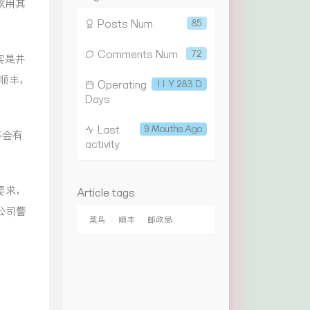
改用其
Posts Num
85
Comments Num
72
实是并
顺丰，
Operating
11 Y 283 D
Days
Last
9 Mouths Ago
不会有
activity
要求，
Article tags
公司警
菜鸟
顺丰
邮政局