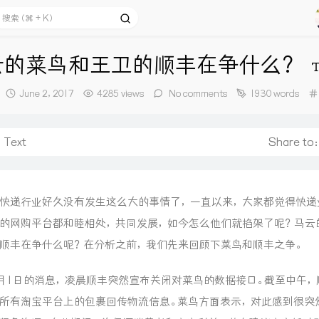
云的菜鸟和王卫的顺丰在争什么？
发
June 2, 2017
4285 views
No comments
1930 words
布
时
间：
Text
Share to
快递行业好久没有发生这么大的事情了，一直以来，大家都觉得快递
的网购平台都和睦相处，共同发展，如今怎么他们就掐架了呢？马云
顺丰在争什么呢？在分析之前，我们先来回顾下菜鸟和顺丰之争。
月1日的消息，凌晨顺丰突然宣布关闭对菜鸟的数据接口。截至中午，
所有淘宝平台上的包裹回传物流信息。菜鸟方面表示，对此感到很突