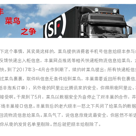
下这个事情，其实是这样的，菜鸟提供消费者手机号信息给顺丰参与
反馈快递出入柜信息，丰巢网点推送等相关快递柜物流信息给菜鸟，
快。到了2017年3-4月合作到期了，续约时菜鸟提出：所有快递柜信
过菜鸟裹裹，取件码信息无条件给到菜鸟，丰巢需要返回所有包裹信
括非淘系订单），另外我的阿里云比腾讯家的安全，你得用我阿里云。
接受啊。于是到了5月，菜鸟以数据安全为由停止了对丰巢的合作，并
下线丰巢接口信息。丰巢背后的老大顺丰一怒之下关闭了给菜鸟的数
回流物流信息给菜鸟。菜鸟气了，说信息放我这最安全，你居然不听
你从我的发货名单里剔除。然后就把顺丰给剔除了。