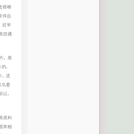
选择哪
收件后
，迟早
是四通
大，是
丰的，
丰，还
菜鸟要
所以，
是逐利
国家相