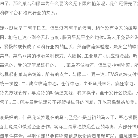
白了，那么菜鸟和顺丰为什么要这么无下限的掐架呢，我们还得先了
购物平台和物流行业的关系。
递业诞生早于阿里巴巴，但是没有阿里的淘宝，相信没有今天的辉煌
网，相信也达不到今天和百度、腾讯平起平坐的地位。马云用免费的
，慢慢的成长成了网购行业内的巨头，然而物流体验差，是淘宝的软
菜鸟，菜鸟网络的核心盈利模式：大数据、工业地产、供应链金融，听
高深的，我的理解是这样的，一、菜鸟不做物流，但是要控制物流，
结算都由菜鸟来统筹，所有的支付，与顺丰四通一达、EMS这块支付
统一操控。二、建立物流中心，仓储中心，向亚马逊学习，疯狂拿地，
货先放我仓库，要发货的时候通知我，我来操作，至于发什么快递，
管了。三、解决最后快递员不能爬楼送件的问题，开放菜鸟驿站加盟。
衷是好的，但是我认为现在的马云已经不是当初的马云了，野心慢慢
面上说是和快递企业合作，实际上是掌控快递企业的命脉，大部分快
淘宝件存活，早期快递只要将物流信息反馈给淘宝就可以，但是随着