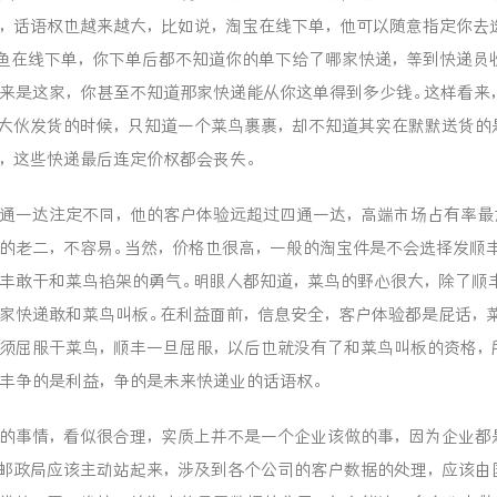
，话语权也越来越大，比如说，淘宝在线下单，他可以随意指定你去
鱼在线下单，你下单后都不知道你的单下给了哪家快递，等到快递员
来是这家，你甚至不知道那家快递能从你这单得到多少钱。这样看来
大伙发货的时候，只知道一个菜鸟裹裹，却不知道其实在默默送货的
，这些快递最后连定价权都会丧失。
通一达注定不同，他的客户体验远超过四通一达，高端市场占有率最
的老二，不容易。当然，价格也很高，一般的淘宝件是不会选择发顺
丰敢于和菜鸟掐架的勇气。明眼人都知道，菜鸟的野心很大，除了顺
家快递敢和菜鸟叫板。在利益面前，信息安全，客户体验都是屁话，
须屈服于菜鸟，顺丰一旦屈服，以后也就没有了和菜鸟叫板的资格，
丰争的是利益，争的是未来快递业的话语权。
的事情，看似很合理，实质上并不是一个企业该做的事，因为企业都
邮政局应该主动站起来，涉及到各个公司的客户数据的处理，应该由