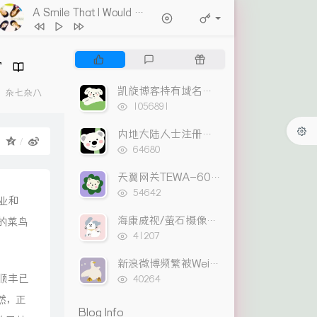
A Smile That I Would Never See Again
- Kitti Kuremanee
1
Ticket (Day Trip)
Chookiat Sakveerakul / August Band
2
A Smile That I Would Never See
P
L
R
Again
Kitti Kuremanee
3
Playground
Kitti Kuremanee
o
a
a
p
t
n
4
Old Chinese Song
Kitti Kuremanee
凯旋博客持有域名出售列表
Categories：
杂七杂八
u
e
d
浏
1056891
5
淤青
刘昊霖
l
s
o
览
次
a
t
m
内地大陆人士注册支付宝HK APP可使用转数快
6
我可以坐你旁边吗
厘小白
：
数:
r
c
a
浏
64680
7
For You To Be Here
Tom Rosenthal
览
a
o
r
次
r
m
t
天翼网关TEWA-600AGM 破解路由功能及把百兆口改成上网口
8
情人知己
叶蒨文
数:
t
浏
m
i
54642
业和
9
当初就不该学php
黄灰红
览
i
e
c
次
海康威视/萤石摄像头尾线与网线连接线序
c
n
l
的菜鸟
数:
浏
l
t
e
41207
览
e
s
s
次
新浪微博频繁被Weico客户端盗发的解决方法
s
数:
浏
顺丰已
40264
览
然，正
次
Blog Info
数: