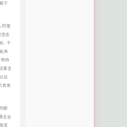
解下
。阿里
淘宝击
肋，于
起来
所有物
结算全
以后
大卖家
的膨
递企业
淘宝