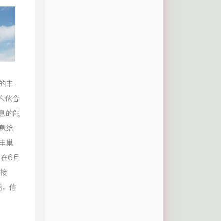
的丰
大伙合
息的触
息给
丰巢
在6月
据接
话，信