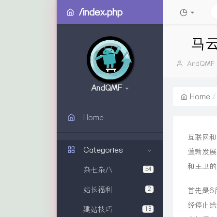
/index.php
马
Author：
AndQMF
AndQMF
Home
Home
互联网和
Categories
蓬勃发展
和王卫的
杂七杂八
54
站长福利
2
首先是6
经停止给
建站技巧
13