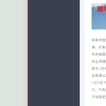
简单的理
巢，丰巢
作的挺愉
发必须通
菜鸟（包
说我难以
1日0点
口，不再
不信我把