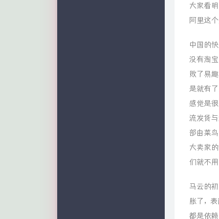
大家看明
阿里这个
中国的快
没有淘宝
败了易趣
是就有了
感觉是很
流发货与
部由菜鸟
大卖家的
们就不用
马云的初
胀了，表
都是依赖