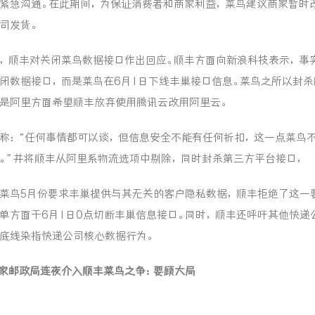
紧急沟通。在此期间，为保证消费者和商家利益，菜鸟建议商家暂时
司发货。
，顺丰对关闭菜鸟数据接口作出回应。顺丰方面向新浪科技表示，事
闭数据接口，而是菜鸟在6月1日下线丰巢接口信息。菜鸟之所以封杀
是阿里方面希望顺丰放弃使用腾讯云改用阿里云。
称：“任何事情都可以谈，但信息安全不能有任何折扣，这一点菜鸟
。”并将顺丰从阿里系物流选项中剔除，同时封杀第三方平台接口，
菜鸟5月份要求丰巢提供与其无关的客户隐私数据，顺丰拒绝了这一
单方面于6月1日0点切断丰巢信息接口。同时，顺丰还呼吁其他快递
底线染指快递公司核心数据行为。
家邮政局连夜介入顺丰菜鸟之争：要顾大局