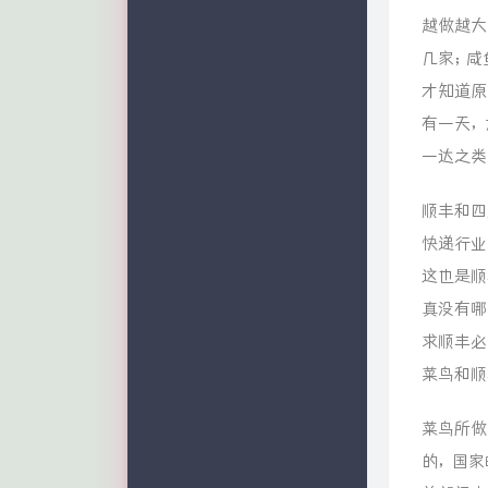
越做越大
几家；咸
才知道原
有一天，
一达之类
顺丰和四
快递行业
这也是顺
真没有哪
求顺丰必
菜鸟和顺
菜鸟所做
的，国家