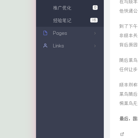
在与顺丰
推广优化
0
他快递公
经验笔记
16
到了下午
Pages
非顺丰关
背后原因
关于本站
Links
文章归档
耐克森网线
随后菜鸟
任何让步
友情链接
康普网线
博客大全
顺丰则称
菜鸟随后
DSX2-8000
惕菜鸟无
最后，国