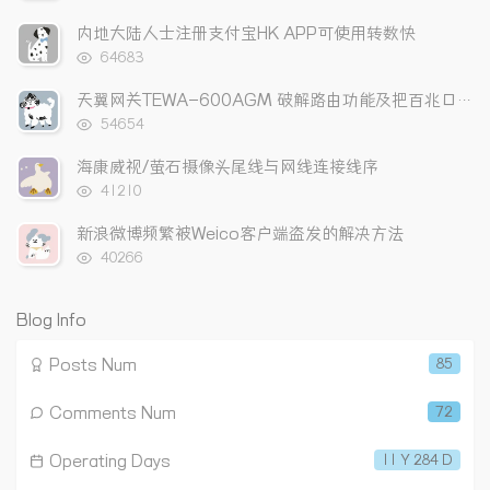
l
s
o
览
次
a
t
m
内地大陆人士注册支付宝HK APP可使用转数快
数:
r
c
a
浏
64683
a
览
o
r
次
r
m
t
天翼网关TEWA-600AGM 破解路由功能及把百兆口改成上网口
数:
t
m
i
浏
54654
览
i
e
c
次
海康威视/萤石摄像头尾线与网线连接线序
c
n
l
数:
浏
l
t
e
41210
览
e
s
s
次
新浪微博频繁被Weico客户端盗发的解决方法
s
数:
浏
40266
览
次
数:
Blog Info
Posts Num
85
Comments Num
72
Operating Days
11 Y 284 D