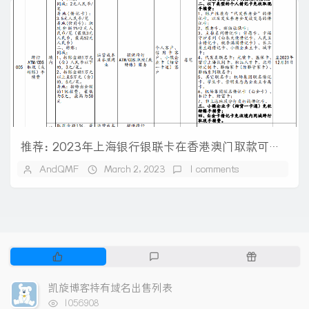
推荐：2023年上海银行银联卡在香港澳门取款可免手续费
AndQMF
March 2, 2023
1 comments
P
L
R
o
a
a
p
t
n
凯旋博客持有域名出售列表
u
e
d
浏
1056908