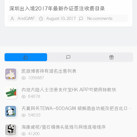
深圳出入境2017年最新办证签注收费目录
AndQMF
August 10, 2017
No comments
P
L
R
o
a
a
p
t
n
凯旋博客持有域名出售列表
u
e
d
浏
1056887
l
s
o
览
次
a
t
m
内地大陆人士注册支付宝HK APP可使用转数快
数:
r
c
a
浏
64678
a
览
o
r
次
r
m
t
天翼网关TEWA-600AGM 破解路由功能及把百兆口改成上网口
数:
t
m
i
浏
54635
览
i
e
c
次
海康威视/萤石摄像头尾线与网线连接线序
c
n
l
数:
浏
l
t
e
41200