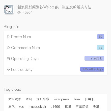
览
e
s
s
次
新浪微博频繁被Weico客户端盗发的解决方法
s
数:
浏
40264
览
次
数:
Blog Info
Posts Num
85
Comments Num
72
Operating Days
11 Y 283 D
Last activity
9 Mouths Ago
Tag cloud
海淘返现
海淘
深圳年审
wordpress
linux
信用卡
返现
vps
macbook air
a1466
权限
汽车绿标
香港