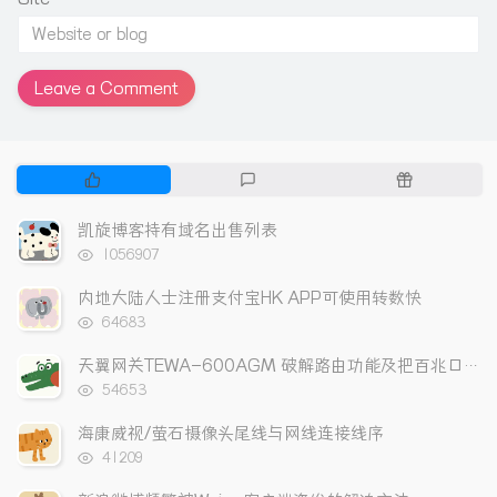
Leave a Comment
P
L
R
o
a
a
p
t
n
凯旋博客持有域名出售列表
u
e
d
浏
1056907
l
s
o
览
次
a
t
m
内地大陆人士注册支付宝HK APP可使用转数快
数:
r
c
a
浏
64683
a
览
o
r
次
r
m
t
天翼网关TEWA-600AGM 破解路由功能及把百兆口改成上网口
数:
t
m
i
浏
54653
览
i
e
c
次
海康威视/萤石摄像头尾线与网线连接线序
c
n
l
数:
浏
l
t
e
41209
览
e
s
s
次