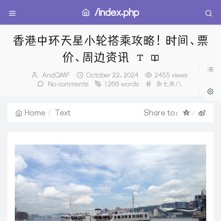
/index.php
香港中环天星小轮搭乘攻略！时间、票
价、周边资讯
Author：
发
AndQMF
October 22, 2024
2455 views
布
Categories：
No comments
1266 words
杂七杂八
时
间：
Home
Text
Share to：