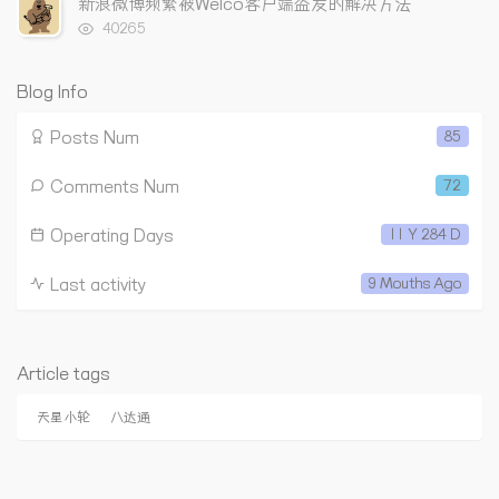
新浪微博频繁被Weico客户端盗发的解决方法
s
数:
浏
40265
览
次
数:
Blog Info
Posts Num
85
Comments Num
72
Operating Days
11 Y 284 D
Last activity
9 Mouths Ago
Article tags
天星小轮
八达通