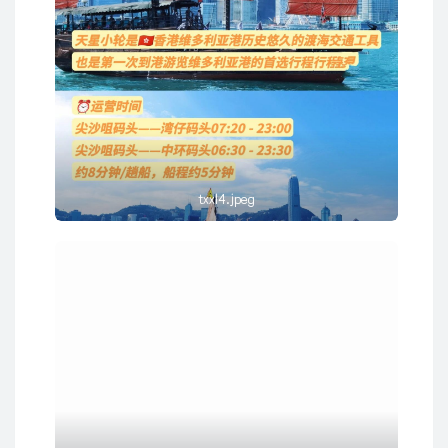
txxl4.jpeg