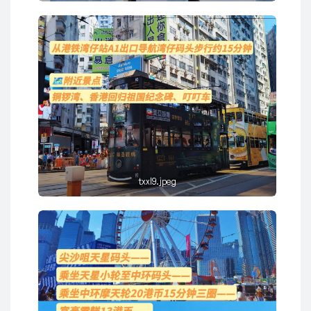
txxl9.jpeg