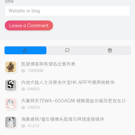
Site
Leave a Comment
P
L
R
o
a
a
p
t
n
凯旋博客持有域名出售列表
u
e
d
浏
1056908
l
s
o
览
次
a
t
m
内地大陆人士注册支付宝HK APP可使用转数快
数:
r
c
a
浏
64683
a
览
o
r
次
r
m
t
天翼网关TEWA-600AGM 破解路由功能及把百兆口改成上网口
数:
t
m
i
浏
54654
览
i
e
c
次
海康威视/萤石摄像头尾线与网线连接线序
c
n
l
数:
浏
l
t
e
41210
览
e
s
s