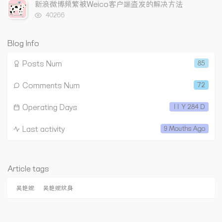
次
新浪微博频繁被Weico客户端盗发的解决方法
s
数:
浏
40266
览
次
数:
Blog Info
Posts Num
85
Comments Num
72
Operating Days
11 Y 284 D
Last activity
9 Mouths Ago
Article tags
吴艳妮
吴艳妮纹身