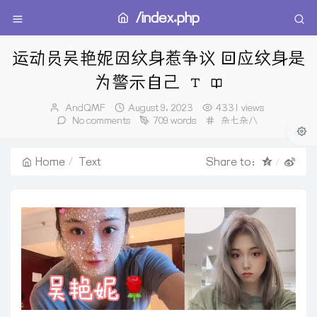
/index.php
运动员吴艳妮因纹身惹争议 回应纹身是
为警示自己
Author：
发
AndQMF
August 9, 2023
4331 views
布
Categories：
No comments
709 words
杂七杂八
时
间：
Home
Text
Share to：