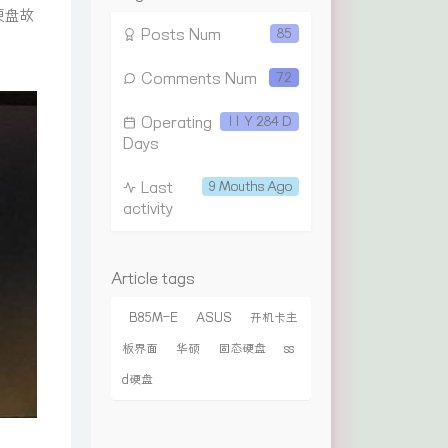
硬盘故
Posts Num
85
Comments Num
72
Operating
11 Y 284 D
Days
Last
9 Mouths Ago
activity
Article tags
B85M-E
ASUS
开机卡主
板界面
华硕
固态硬盘
ss
d硬盘