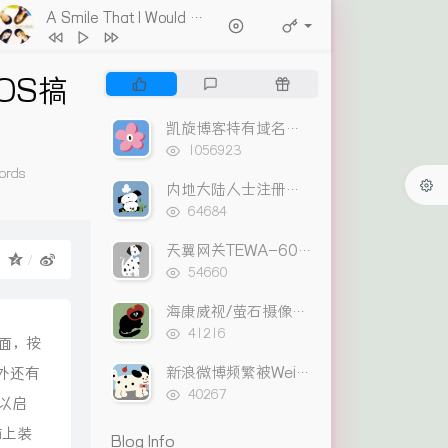
A Smile That I Would Never See Again
- Kitti Kuremanee
1
Ticket (Day Trip)
Chookiat Sakveerakul / August Band
2
A Smile That I Would Never See
OS搞
P
L
R
Again
Kitti Kuremanee
3
Playground
Kitti Kuremanee
o
a
a
p
t
n
4
Old Chinese Song
Kitti Kuremanee
凯旋博客持有域名出售列表
u
e
d
浏
1056923
5
淤青
刘昊霖
l
s
o
览
ords
次
a
t
m
内地大陆人士注册支付宝HK APP可使用转数快
6
我可以坐你旁边吗
厘小白
数:
r
c
a
浏
64684
7
For You To Be Here
Tom Rosenthal
览
a
o
r
次
r
m
t
天翼网关TEWA-600AGM 破解路由功能及把百兆口改成上网口
8
情人知己
叶蒨文
：
数:
t
浏
m
i
54660
9
当初就不该学php
黄灰红
览
i
e
c
次
海康威视/萤石摄像头尾线与网线连接线序
c
n
l
数:
浏
l
t
e
41216
面，按
览
e
s
s
次
新浪微博频繁被Weico客户端盗发的解决方法
外还有
s
数:
浏
40267
以启
览
次
脑上装
Blog Info
数: