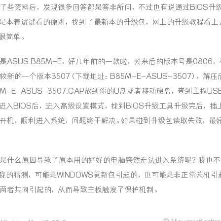
了些资料后，发现很多回答都是答非所问，不过也有说通过BIOS升
是本着试试看的原则，找到了最新本的升级包，网上的升级教程看上
很简单。
是ASUS B85M-E，好几年前的一款啦，买来后的版本号是0806
较新的一个版本3507（下载地址：
B85M-E-ASUS-3507
），解压
5M-E-ASUS-3507.CAP放到你的U盘或者移动硬盘，查到主板US
进入BIOS后，进入高级设置模式，找到BIOS升级工具升级完后，插上
开机，顺利进入系统，问题终于解决。如果碰到升级包读取失败，最
是什么原因导致了原本用的好好的电脑突然无法进入系统呢？我也不
我的猜测，可能是WINDOWS更新包引起的，也可能是非正常关机引
两者共同引起的，从而导致主板触发了保护机制。