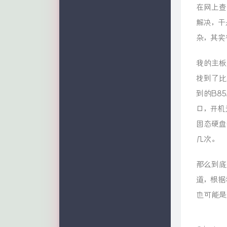
在网上查
解决，于
杂，其实
我的主板
找到了比
到的B8
口，开机
固态硬盘
几次。
那么到底
道，根据
也可能是