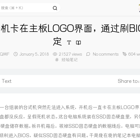
机卡在主板LOGO界面，通过刷BI
定
or：
发
dQMF
January 5, 2018
21527 views
No comments
604 w
布
Categories：
经验笔记
时
间：
Text
Share to
一台组装的台式机突然无法进入系统，开机后一直卡在主板LOGO界
盘都没反应，呈假死机状态。这台电脑系统装在SSD固态硬盘里，另
D硬盘储存数据。拆开机箱后，拔掉SSD固态硬盘的数据线后，电脑可
顺利进入BIOS，疑似SSD固态硬盘有问题。于是我在我的笔记本电