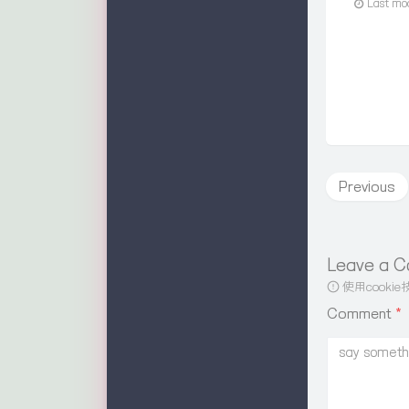
Last mo
Previous
Leave a 
使用cook
Comment
*