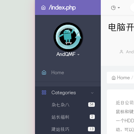
/index.php
电脑开
Auth
An
AndQMF
Home
Home
Categories
近日公司
杂七杂八
54
鼠标和键
站长福利
2
一个HD
建站技巧
13
动，可以