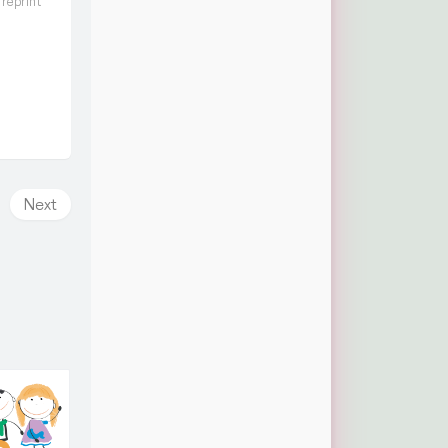
 reprint
Next