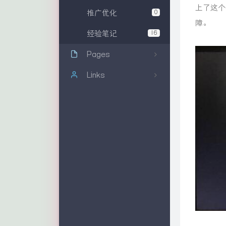
上了这个
推广优化
0
障。
经验笔记
16
Pages
关于本站
Links
文章归档
耐克森网线
友情链接
康普网线
博客大全
DSX2-8000