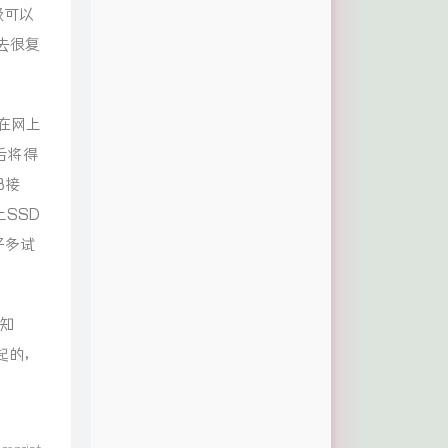
级可以
去很复
，在网上
后将得
B接
SSD
好多试
知
起的，