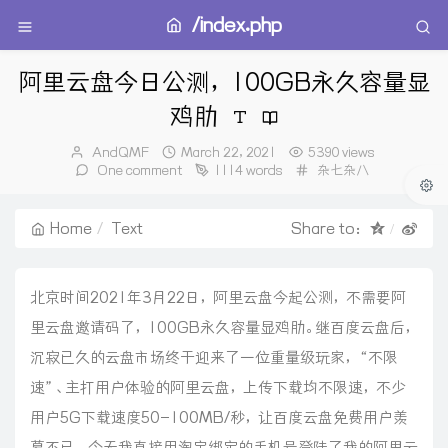
/index.php
阿里云盘今日公测，100GB永久容量显
鸡肋
Author：
发
AndQMF
March 22, 2021
5390 views
布
Categories：
One comment
1114 words
杂七杂八
时
间：
Home
Text
Share to：
北京时间2021年3月22日，阿里云盘今起公测，不需要阿
里云盘邀请码了，100GB永久容量显鸡肋。继百度云盘后，
沉寂已久的云盘市场终于迎来了一位重量级玩家，“不限
速”、主打用户体验的阿里云盘，上传下载均不限速，不少
用户5G下载速度50-100MB/秒，让百度云盘免费用户羡
慕不已，今天我直接用淘宝绑定的手机号登陆了我的阿里云